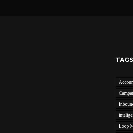
TAG
Accoun
Campa
Inboun
intelige
Loop M