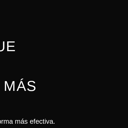
UE
 MÁS
orma más efectiva.