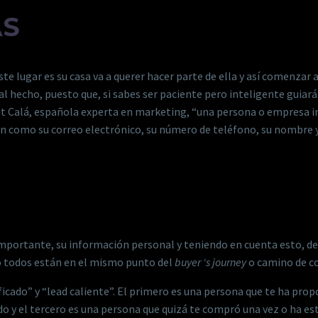
́S
ste lugar es su casa va a querer hacer parte de ella y así comenzar
l hecho, puesto que, si sabes ser paciente pero inteligente guiará
dit Calá, española experta en marketing, “una persona o empresa i
́n como su correo electrónico, su número de teléfono, su nombre 
portante, su información personal y teniendo en cuenta esto, de 
 todos están en el mismo punto del ​
buyer ‘s journey
​ o camino de 
ualificado” y “lead caliente”. El primero es una persona que te ha p
o y el tercero es una persona que quizá te compró una vez o ha e