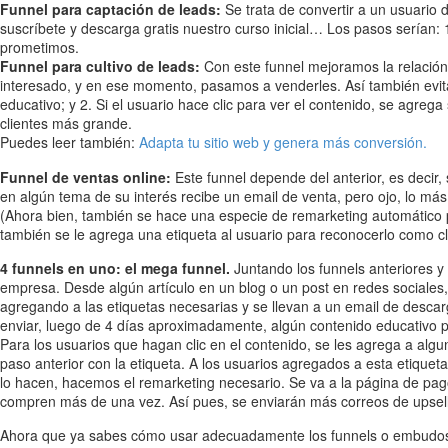
Funnel para captación de leads:
Se trata de convertir a un usuario 
suscríbete y descarga gratis nuestro curso inicial… Los pasos serían: 1.
prometimos.
Funnel para cultivo de leads:
Con este funnel mejoramos la relación 
interesado, y en ese momento, pasamos a venderles. Así también evita
educativo; y 2. Si el usuario hace clic para ver el contenido, se agre
clientes más grande.
Puedes leer también:
Adapta tu sitio web y genera más conversión.
Funnel de ventas online:
Este funnel depende del anterior, es decir, 
en algún tema de su interés recibe un email de venta, pero ojo, lo más 
(Ahora bien, también se hace una especie de remarketing automático pa
también se le agrega una etiqueta al usuario para reconocerlo como cl
4 funnels en uno: el mega funnel.
Juntando los funnels anteriores y
empresa. Desde algún artículo en un blog o un post en redes sociales, 
agregando a las etiquetas necesarias y se llevan a un email de descar
enviar, luego de 4 días aproximadamente, algún contenido educativo p
Para los usuarios que hagan clic en el contenido, se les agrega a alg
paso anterior con la etiqueta. A los usuarios agregados a esta etiquet
lo hacen, hacemos el remarketing necesario. Se va a la página de pago,
compren más de una vez. Así pues, se enviarán más correos de upsel
Ahora que ya sabes cómo usar adecuadamente los funnels o embudos d