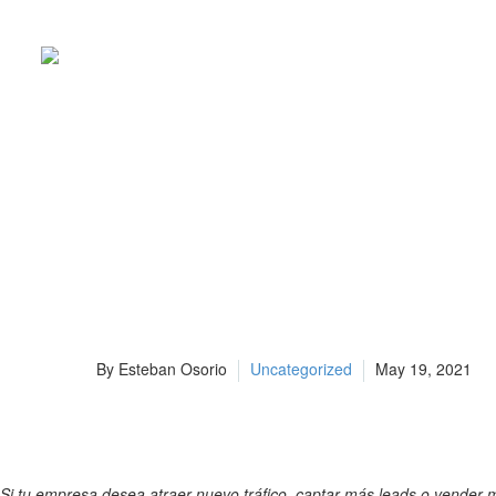
APRENDE A C
CONVIERTAN
Si tu empresa desea atraer nuevo tráfico, captar más leads o vender m
By Esteban Osorio
Uncategorized
May 19, 2021
Si tu empresa desea atraer nuevo tráfico, captar más leads o vender m