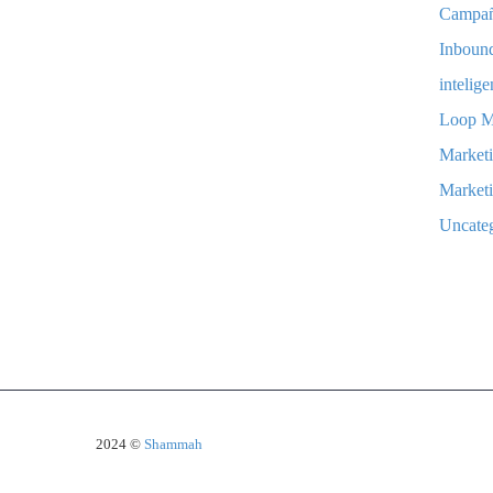
Campa
Inboun
intelige
Loop M
Marketi
Marketi
Uncate
2024 ©
Shammah