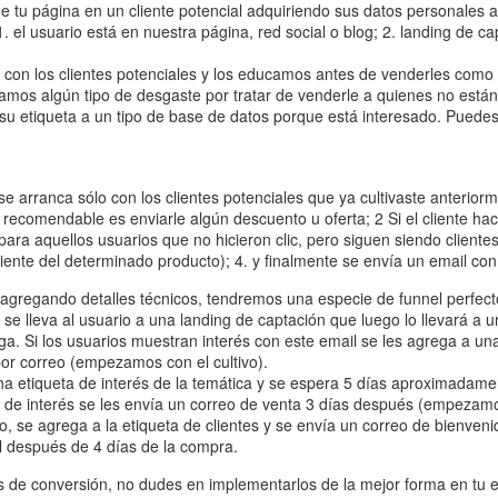
de tu página en un cliente potencial adquiriendo sus datos personales 
 el usuario está en nuestra página, red social o blog; 2. landing de capt
con los clientes potenciales y los educamos antes de venderles como 
mos algún tipo de desgaste por tratar de venderle a quienes no están
ga su etiqueta a un tipo de base de datos porque está interesado. Puede
se arranca sólo con los clientes potenciales que ya cultivaste anterior
recomendable es enviarle algún descuento u oferta; 2 Si el cliente hace
ra aquellos usuarios que no hicieron clic, pero siguen siendo clientes
iente del determinado producto); 4. y finalmente se envía un email con
 agregando detalles técnicos, tendremos una especie de funnel perfecto
se lleva al usuario a una landing de captación que luego lo llevará a 
ga. Si los usuarios muestran interés con este email se les agrega a un
or correo (empezamos con el cultivo).
una etiqueta de interés de la temática y se espera 5 días aproximadam
a de interés se les envía un correo de venta 3 días después (empezamos 
 se agrega a la etiqueta de clientes y se envía un correo de bienvenid
l después de 4 días de la compra.
e conversión, no dudes en implementarlos de la mejor forma en tu em